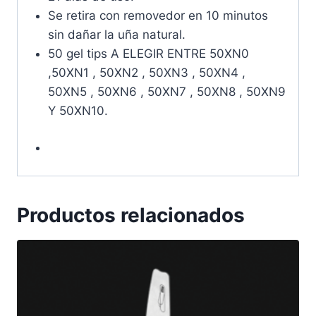
Se retira con removedor en 10 minutos
sin dañar la uña natural.
50 gel tips A ELEGIR ENTRE 50XN0
,50XN1 , 50XN2 , 50XN3 , 50XN4 ,
50XN5 , 50XN6 , 50XN7 , 50XN8 , 50XN9
Y 50XN10.
Productos relacionados