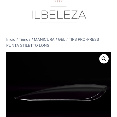
Inicio
/
Tienda
/
MANICURA
/
GEL
/
TIPS PRO-PRESS
PUNTA STILETTO LONG