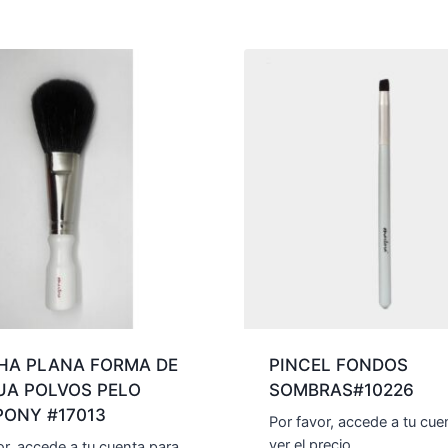
HA PLANA FORMA DE
PINCEL FONDOS
UA POLVOS PELO
SOMBRAS#10226
PONY #17013
Por favor, accede a tu cue
ver el precio.
or, accede a tu cuenta para