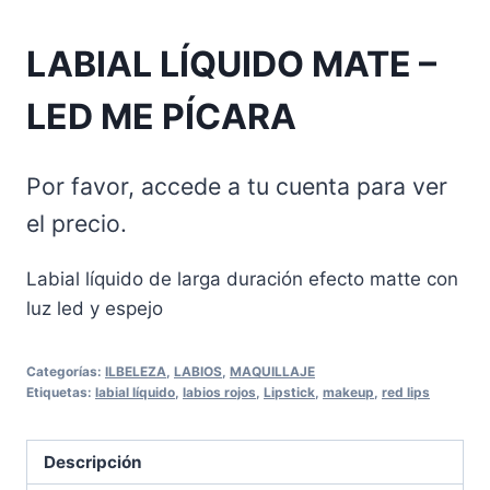
LABIAL LÍQUIDO MATE –
LED ME PÍCARA
Por favor, accede a tu cuenta para ver
el precio.
Labial líquido de larga duración efecto matte con
luz led y espejo
Categorías:
ILBELEZA
,
LABIOS
,
MAQUILLAJE
Etiquetas:
labial líquido
,
labios rojos
,
Lipstick
,
makeup
,
red lips
Descripción